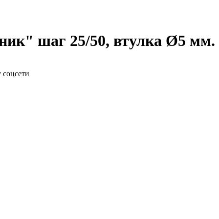
ик" шаг 25/50, втулка Ø5 мм.
у соцсети