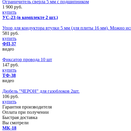
Ограничитель сверла 5 мм с подшипником
1 900 руб.
купить
УС-23 (в комплекте 2 шт.)
Упор для кондуктора втулки 5 мм (для плиты 16 мм). Можно и
581 руб.
купить
ФП-37
видео
Фиксатор провода 10 шт
147 руб.
купить
ТФ-38
видео
Дюбель "ЧЕРОН" для газоблоков 2шт.
106 руб.
купить
Гарантия производителя
Оплата при получении
Быстрая доставка
Вы смотрели
МК-18